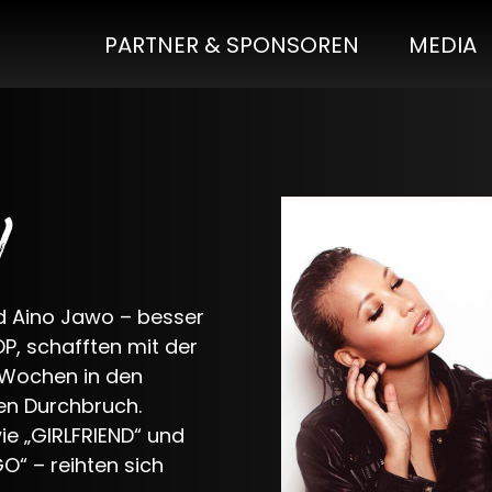
PARTNER & SPONSOREN
MEDIA
)
d Aino Jawo – besser
P, schafften mit der
6 Wochen in den
len Durchbruch.
e „GIRLFRIEND“ und
O“ – reihten sich