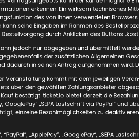
des Vertragsangebots kann der Kunde mögliche E
ormationen erkennen. Ein wirksam technisches Mit
ngsfunktion des von Ihnen verwendeten Browsers se
e kann seine Eingaben im Rahmen des Bestellproze
n Bestellvorgang durch Anklicken des Buttons „kost
kann jedoch nur abgegeben und übermittelt werde
 gegebenenfalls der zusätzlichen Allgemeinen Ges
nd dadurch in seinen Antrag aufgenommen wird. Di
ner Veranstaltung kommt mit dem jeweiligen Veran
ets über den gewählten Zahlungsanbieter abgeschl
auf bestätigt. ticket.io bietet derzeit die Bezahlu
, GooglePay“ „SEPA Lastschrift via PayPal“ und übe
chtigt, einzelne Bezahlmöglichkeiten zu deaktivier
 “PayPal”, „ApplePay“, „GooglePay“, „SEPA Lastschri