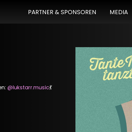
PARTNER & SPONSOREN
MEDIA
en:
@lukstarr.music
💃