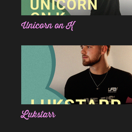
Unicorn on K
Lukstarr