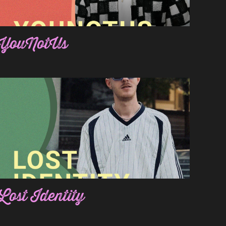
YouNotUs
Lost Identity